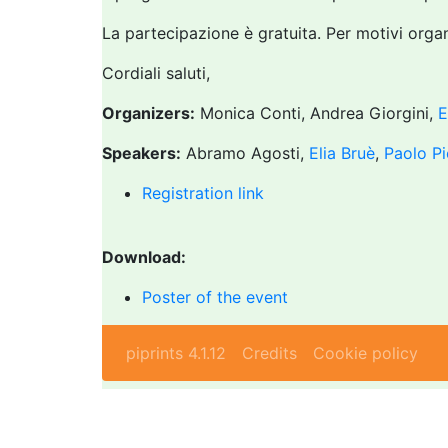
La partecipazione è gratuita. Per motivi organi
Cordiali saluti,
Organizers:
Monica Conti, Andrea Giorgini,
E
Speakers:
Abramo Agosti,
Elia Bruè
,
Paolo P
Registration link
Download:
Poster of the event
piprints 4.1.12
Credits
Cookie policy