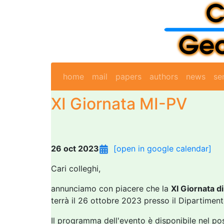
home
mail
papers
authors
news
se
XI Giornata MI-PV
26 oct 2023
[open in google calendar]
Cari colleghi,
annunciamo con piacere che la
XI Giornata di
terrà il 26 ottobre 2023 presso il Dipartiment
Il programma dell'evento è disponibile nel post