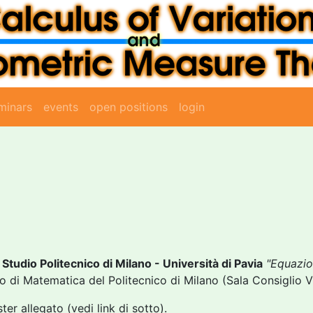
minars
events
open positions
login
 Studio Politecnico di Milano - Università di Pavia
"Equazion
o di Matematica del Politecnico di Milano (Sala Consiglio VI
er allegato (vedi link di sotto).