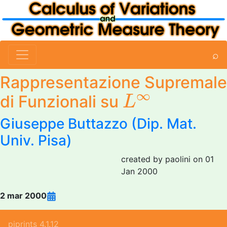
⌕
Rappresentazione Supremale
L
∞
∞
di Funzionali su
L
Giuseppe Buttazzo
(Dip. Mat.
Univ. Pisa)
created by paolini on 01
Jan 2000
2 mar 2000
piprints 4.1.12