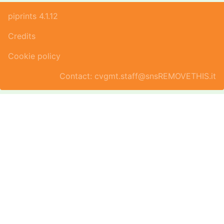
piprints 4.1.12
Credits
Cookie policy
Contact: cvgmt.staff@snsREMOVETHIS.it