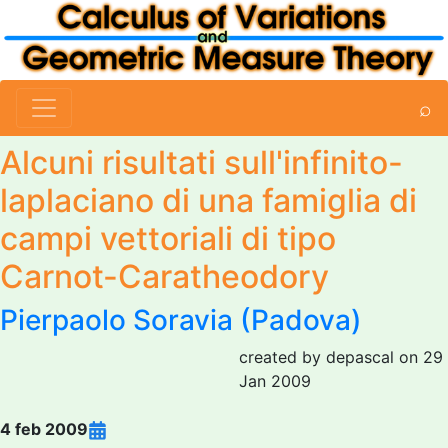
⌕
Alcuni risultati sull'infinito-
laplaciano di una famiglia di
campi vettoriali di tipo
Carnot-Caratheodory
Pierpaolo Soravia (Padova)
created by depascal on 29
Jan 2009
4 feb 2009