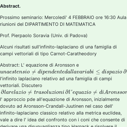
Abstract.
Prossimo seminario: Mercoledi' 4 FEBBRAIO ore 16:30 Aula
riunioni del DIPARTIMENTO DI MATEMATICA
Prof. Pierpaolo Soravia (Univ. di Padova)
Alcuni risultati sull'infinito-laplaciano di una famiglia di
campi vettoriali di tipo Carnot-Caratheodory
Abstract: L' equazione di Aronsson e
u
n
a
e
s
t
e
n
s
i
o
≠
d
i
p
e
n
d
e
n
t
e
d
a
l
l
a
v
a
r
i
a
b
i
≤
d
i
s
p
a
z
i
o
∂
l
′
≠
≤
∂
u
n
a
e
s
t
e
n
s
i
o
d
i
p
e
n
d
e
n
t
e
d
a
l
l
a
v
a
r
i
a
b
i
d
i
s
p
a
z
i
o
l'infinito laplaciano relativo ad una famiglia di campi
vettoriali. Discutero
∂
l
a
r
e
l
a
z
i
o
≠
t
r
a
s
o
l
u
z
i
o
n
i
∂
l
′
e
q
u
a
z
i
o
≠
d
i
A
r
o
n
s
s
o
n
e
s
∂
≠
∂
≠
'
l
a
r
e
l
a
z
i
o
t
r
a
s
o
l
u
z
i
o
n
i
l
e
q
u
a
z
i
o
d
i
A
r
o
n
s
s
o
l' approccio pde all'equazione di Aronsson, inizialmente
dovuto ad Aronsson-Crandall-Juutinen nel caso dell'
infinito-laplaciano classico relativo alla metrica euclidea,
vale a dire l' idea del confronto con i coni che consente di
derivare una disuguaglianza tipo Harnack e risolvere il