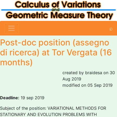
⌕
Post-doc position (assegno
di ricerca) at Tor Vergata (16
months)
created by braidesa on 30
Aug 2019
modified on 05 Sep 2019
Deadline:
19 sep 2019
Subject of the position: VARIATIONAL METHODS FOR
STATIONARY AND EVOLUTION PROBLEMS WITH