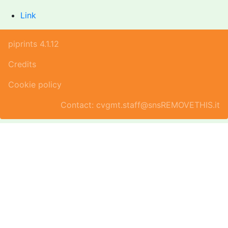
Link
piprints 4.1.12
Credits
Cookie policy
Contact: cvgmt.staff@snsREMOVETHIS.it