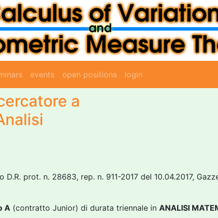
minars
events
open positions
login
icercatore a
nalisi
D.R. prot. n. 28683, rep. n. 911-2017 del 10.04.2017, Gazze
o A
(contratto Junior) di durata triennale in
ANALISI MATE