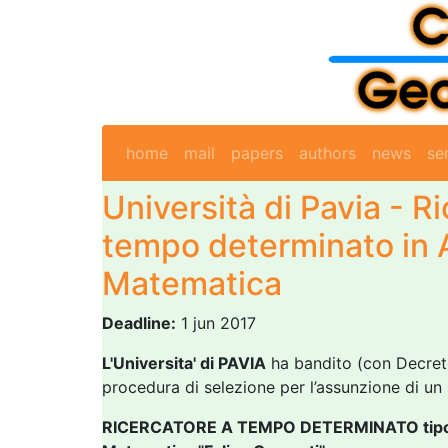
home
mail
papers
authors
news
se
Università di Pavia - R
tempo determinato in A
Matematica
Deadline:
1 jun 2017
L'Universita' di PAVIA
ha bandito (con Decreto 
procedura di selezione per l’assunzione di un
RICERCATORE A TEMPO DETERMINATO tip