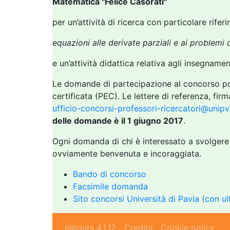
Matematica "Felice Casorati''
per un’attività di ricerca con particolare rifer
equazioni alle derivate parziali e ai problemi
e un’attività didattica relativa agli insegnam
Le domande di partecipazione al concorso po
certificata (PEC). Le lettere di referenza, fir
ufficio-concorsi-professori-ricercatori@unipv.
delle domande è il 1 giugno 2017
.
Ogni domanda di chi è interessato a svolgere 
ovviamente benvenuta e incoraggiata.
Bando di concorso
Facsimile domanda
Sito concorsi Università di Pavia (con ul
piprints 4.1.12
Credits
Cookie policy