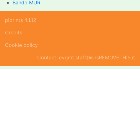
Bando MUR
piprints 4.1.12
Credits
Cookie policy
Contact: cvgmt.staff@snsREMOVETHIS.it